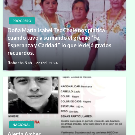
PROGRESO
Doña María Isabel Tec Chalé nos platica
cuando tuvo a su mando el gremio “Fe,
Esperanza y Caridad”, lo que le dejó gratos
recuerdos.
Roberto Nah
22 abril, 2024
NACIONAL
Alerta Amber.