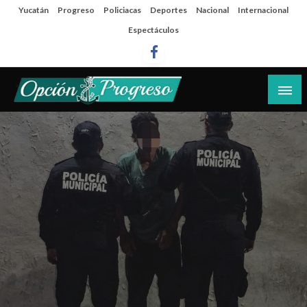
Salta
Yucatán
Progreso
Policiacas
Deportes
Nacional
Internacional
al
Espectáculos
contenido
Las noticias del día a día del puerto
Opción Progreso