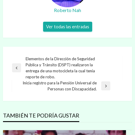
Roberto Nah
Ver todas las entradas
Navegación
Elementos de la Dirección de Seguridad
Pública y Tránsito (DSPT) realizaron la
de
Entrada
entrega de una motocicleta la cual tenía
entradas
anterior
reporte de robo.
Inicia registro para la Pensión Universal de
Entrada
Personas con Discapacidad.
siguiente
TAMBIÉN TE PODRÍA GUSTAR