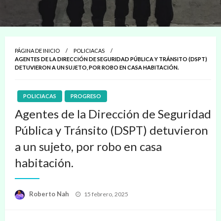
PÁGINA DE INICIO
POLICIACAS
AGENTES DE LA DIRECCIÓN DE SEGURIDAD PÚBLICA Y TRÁNSITO (DSPT)
DETUVIERON A UN SUJETO, POR ROBO EN CASA HABITACIÓN.
POLICIACAS
PROGRESO
Agentes de la Dirección de Seguridad
Pública y Tránsito (DSPT) detuvieron
a un sujeto, por robo en casa
habitación.
Publicado
Roberto Nah
15 febrero, 2025
en