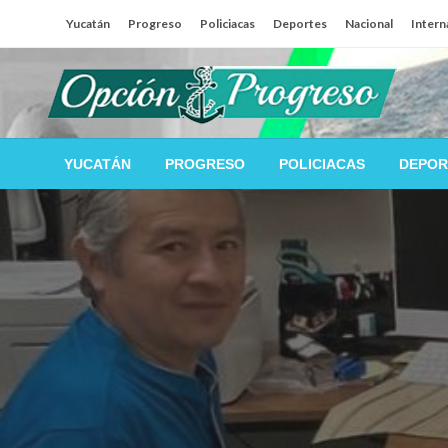
Salta
Yucatán
Progreso
Policiacas
Deportes
Nacional
Intern
al
contenido
Las noticias del día a día del puerto
Opción Progreso
YUCATÁN
PROGRESO
POLICIACAS
DEPOR