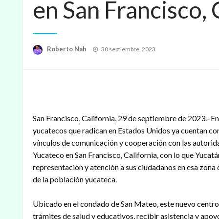
en San Francisco, C
Publicado
Roberto Nah
30 septiembre, 2023
en
San Francisco, California, 29 de septiembre de 2023.- E
yucatecos que radican en Estados Unidos ya cuentan con 
vínculos de comunicación y cooperación con las autorida
Yucateco en San Francisco, California, con lo que Yucatá
representación y atención a sus ciudadanos en esa zona d
de la población yucateca.
Ubicado en el condado de San Mateo, este nuevo centro 
trámites de salud y educativos, recibir asistencia y apo