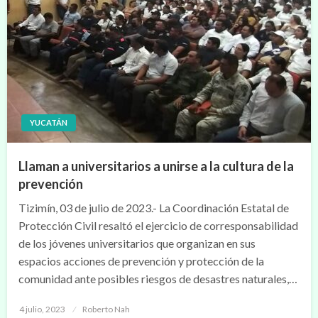
YUCATÁN
Llaman a universitarios a unirse a la cultura de la
prevención
Tizimín, 03 de julio de 2023.- La Coordinación Estatal de
Protección Civil resaltó el ejercicio de corresponsabilidad
de los jóvenes universitarios que organizan en sus
espacios acciones de prevención y protección de la
comunidad ante posibles riesgos de desastres naturales,…
Publicado
4 julio, 2023
Roberto Nah
en