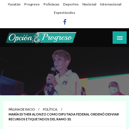
Salta
Yucatán
Progreso
Policiacas
Deportes
Nacional
Internacional
al
Espectáculos
contenido
Las noticias del día a día del puerto
Opción Progreso
PÁGINA DE INICIO
POLÍTICA.
MARÍA ESTHER ALONZO COMO DIPUTADA FEDERAL ORDENÓ DESVIAR
RECURSOS ETIQUETADOS DEL RAMO 33.